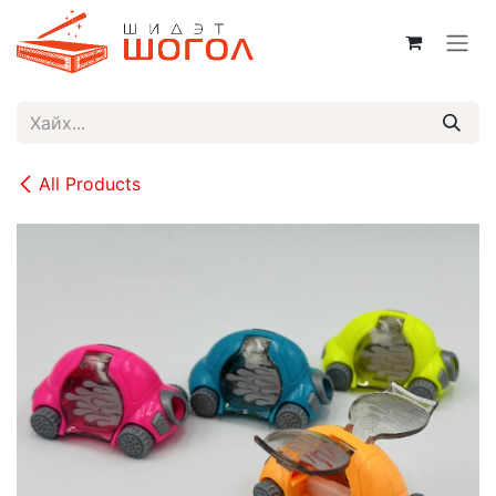
Skip to Content
All Products