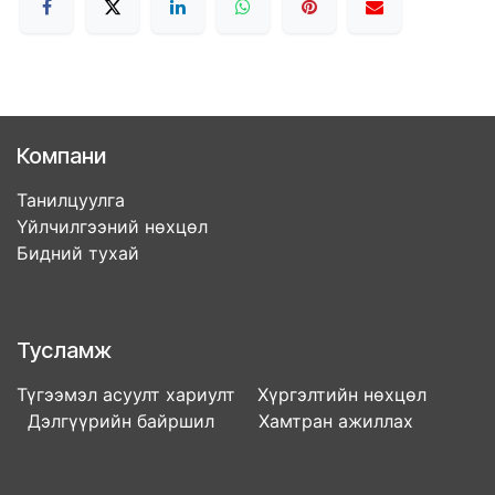
Компани
Танилцуулга
Үйлчилгээний нөхцөл
Бидний тухай
Тусламж
Түгээмэл асуулт хариулт Хүргэлтийн нөхцөл
Дэлгүүрийн байршил Хамтран ажиллах