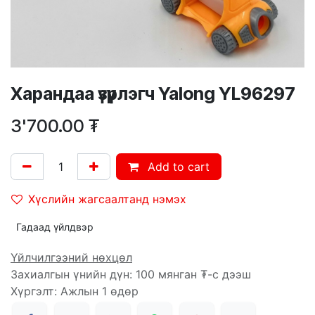
Харандаа үзүүрлэгч Yalong YL96297
3'700.00
₮
Add to cart
Хүслийн жагсаалтанд нэмэх
Гадаад үйлдвэр
Үйлчилгээний нөхцөл
Захиалгын үнийн дүн: 100 мянган ₮-с дээш
Хүргэлт: Ажлын 1 өдөр