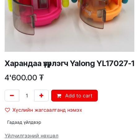
Харандаа үзүүрлэгч Yalong YL17027-1
4'600.00
₮
Add to cart
Хүслийн жагсаалтанд нэмэх
Гадаад үйлдвэр
Үйлчилгээний нөхцөл