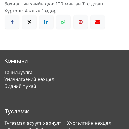
Захиалгын үнийн дүн: 100 мянган ₮-с дээш
Хүргэлт: Ажлын 1 өдөр
Компани
Танилцуулга
Үйлчилгээний нөхцөл
Бидний тухай
Тусламж
Түгээмэл асуулт хариулт Хүргэлтийн нөхцөл