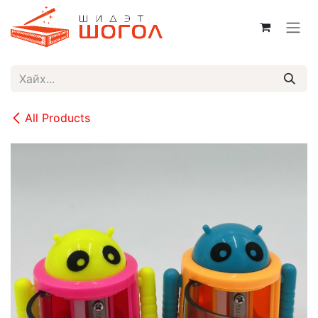
Skip to Content
All Products