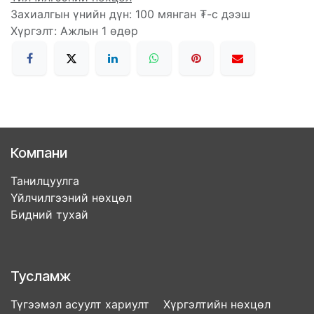
Захиалгын үнийн дүн: 100 мянган ₮-с дээш
Хүргэлт: Ажлын 1 өдөр
Компани
Танилцуулга
Үйлчилгээний нөхцөл
Бидний тухай
Тусламж
Түгээмэл асуулт хариулт Хүргэлтийн нөхцөл