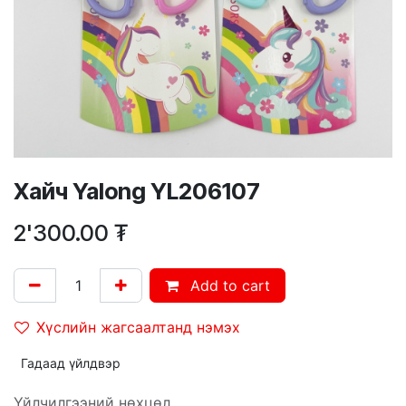
Хайч Yalong YL206107
2'300.00
₮
Add to cart
Хүслийн жагсаалтанд нэмэх
Гадаад үйлдвэр
Үйлчилгээний нөхцөл