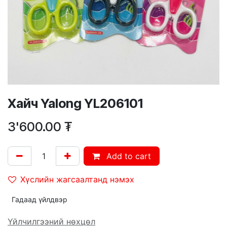
Хайч Yalong YL206101
3'600.00
₮
Add to cart
Хүслийн жагсаалтанд нэмэх
Гадаад үйлдвэр
Үйлчилгээний нөхцөл