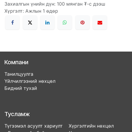
Захиалгын үнийн дүн: 100 мянган ₮-с дээш
Хүргэлт: Ажлын 1 өдөр
Компани
Танилцуулга
Үйлчилгээний нөхцөл
Бидний тухай
Тусламж
Түгээмэл асуулт хариулт Хүргэлтийн нөхцөл