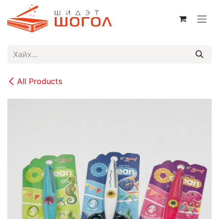
Skip to Content
All Products