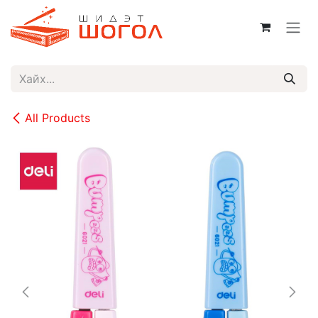
Skip to Content
All Products