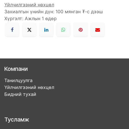
Үйлчилгээний нөхцөл
Захиалгын үнийн дүн: 100 мянган ₮-с дээш
Хүргэлт: Ажлын 1 өдөр
Компани
Танилцуулга
Үйлчилгээний нөхцөл
Бидний тухай
Тусламж