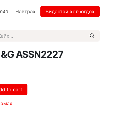
Нэвтрэх
Бидэнтэй холбогдох
2040
M&G ASSN2227
dd to cart
нэмэх