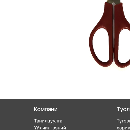
Компани
Тус
Танилцуулга
Түгээ
Үйлчилгээний
хари