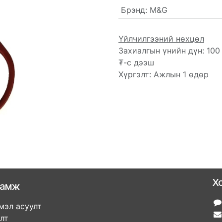
Брэнд
:
M&G
Үйлчилгээний нөхцөл
Захиалгын үнийн дүн: 100
₮-с дээш
Хүргэлт: Ажлын 1 өдөр
Х
ламж
мэл асуулт
улт