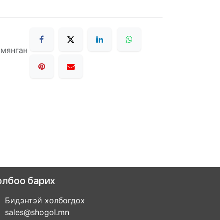
 мянган
олбоо барих
Бидэнтэй холбогдох
sales@shogol.mn