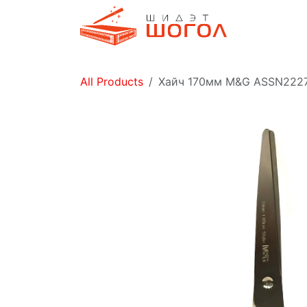
Skip to Content
Дэлгүүр
All Products
Хайч 170мм M&G ASSN222