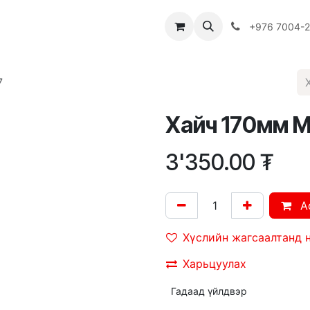
Багш
Багцууд
Хямдрал
♻️ Эко шогол
+976 7004-
7
Хайч 170мм 
3'350.00
₮
A
Хүслийн жагсаалтанд 
Харьцуулах
Гадаад үйлдвэр