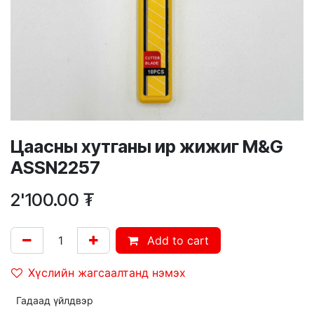
Цаасны хутганы ир жижиг M&G
ASSN2257
2'100.00
₮
Add to cart
Хүслийн жагсаалтанд нэмэх
Гадаад үйлдвэр