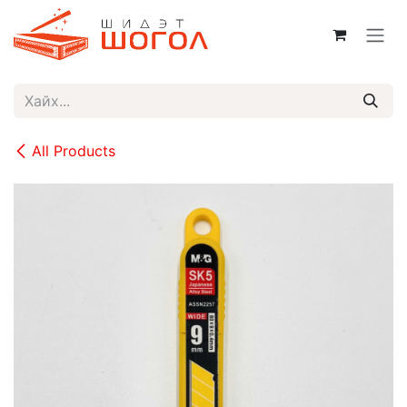
Skip to Content
All Products