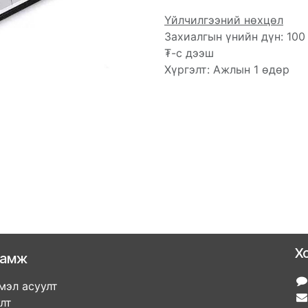
Үйлчилгээний нөхцөл
Захиалгын үнийн дүн: 100
₮-с дээш
Хүргэлт: Ажлын 1 өдөр
Х
ламж
мэл асуулт
улт