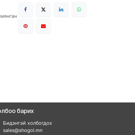
 мянган
олбоо барих
Бидэнтэй холбогдох
sales@shogol.mn