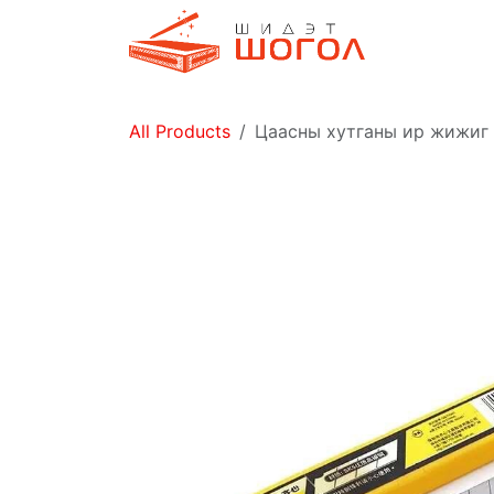
Skip to Content
Дэлгүүр
All Products
Цаасны хутганы ир жижиг