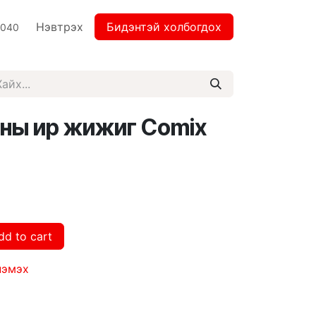
Нэвтрэх
Бидэнтэй холбогдох
2040
ны ир жижиг Comix
dd to cart
нэмэх