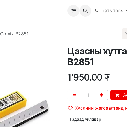
Багш
Багцууд
Хямдрал
♻️ Эко шогол
+976 7004-
 Comix B2851
Цаасны хутга
B2851
1'950.00
₮
A
Хүслийн жагсаалтанд 
Гадаад үйлдвэр