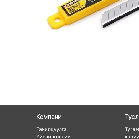
Компани
Тус
Танилцуулга
Түгээ
Үйлчилгээний
хари