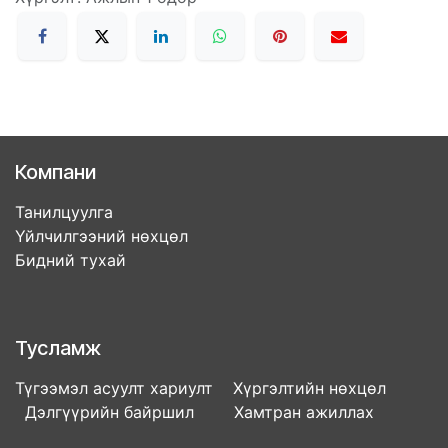
Компани
Танилцуулга
Үйлчилгээний нөхцөл
Бидний тухай
Тусламж
Түгээмэл асуулт хариулт Хүргэлтийн нөхцөл
Дэлгүүрийн байршил Хамтран ажиллах