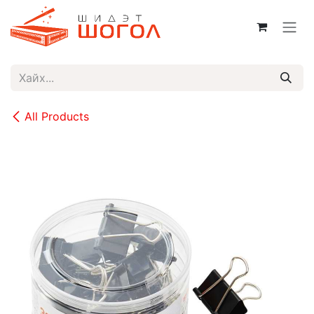
Skip to Content
All Products