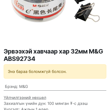
Эрвээхэй хавчаар хар 32мм M&G
ABS92734
Энэ бараа боломжгүй болсон.
Брэнд
:
M&G
Үйлчилгээний нөхцөл
Захиалгын үнийн дүн: 100 мянган ₮-с дээш
Хүргэлт: Ажлын 1 өдөр