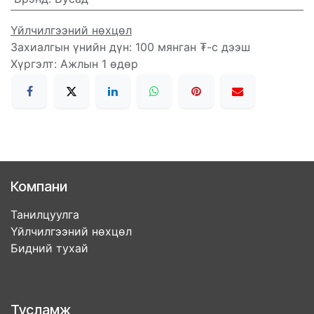
Үйлчилгээний нөхцөл
Захиалгын үнийн дүн: 100 мянган ₮-с дээш
Хүргэлт: Ажлын 1 өдөр
Компани
Танилцуулга
Үйлчилгээний нөхцөл
Бидний тухай
Тусламж