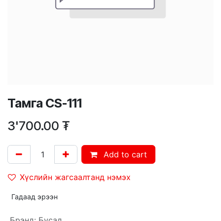
Тамга CS-111
3'700.00
₮
Add to cart
Хүслийн жагсаалтанд нэмэх
Гадаад эрээн
Брэнд
:
Бусад