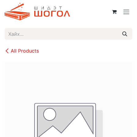
Skip to Content
All Products