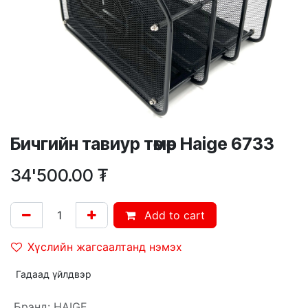
Бичгийн тавиур төмөр Haige 6733
34'500.00
₮
Add to cart
Хүслийн жагсаалтанд нэмэх
Гадаад үйлдвэр
Брэнд
:
HAIGE