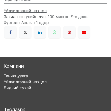
Үйлчилгээний нөхцөл
Захиалгын үнийн дүн: 100 мянган ₮-с дээш
Хүргэлт: Ажлын 1 өдөр
Компани
Танилцуулга
Үйлчилгээний нөхцөл
Бидний тухай
Тусламж