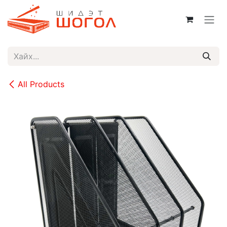
Skip to Content
All Products