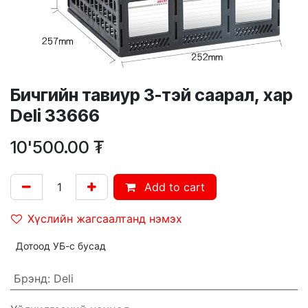
Бичгийн тавиур 3-тэй саарал, хар
Deli 33666
10'500.00
₮
Add to cart
Хүслийн жагсаалтанд нэмэх
Дотоод УБ-с бусад
Брэнд
:
Deli