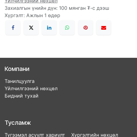
Үйлчилгээний нөхцөл
Захиалгын үнийн дүн: 100 мянган ₮-с дээш
Хүргэлт: Ажлын 1 өдөр
Компани
Танилцуулга
Үйлчилгээний нөхцөл
Бидний тухай
Тусламж
Түгээмэл асуулт хариулт Хүргэлтийн нөхцөл