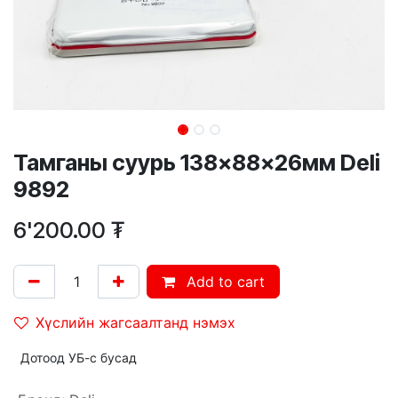
Тамганы суурь 138×88×26мм Deli
9892
6'200.00
₮
Add to cart
Хүслийн жагсаалтанд нэмэх
Дотоод УБ-с бусад