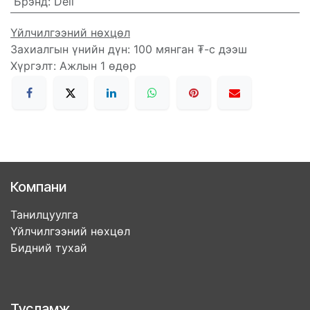
Брэнд
:
Deli
Үйлчилгээний нөхцөл
Захиалгын үнийн дүн: 100 мянган ₮-с дээш
Хүргэлт: Ажлын 1 өдөр
Компани
Танилцуулга
Үйлчилгээний нөхцөл
Бидний тухай
Тусламж