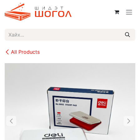
Skip to Content
All Products