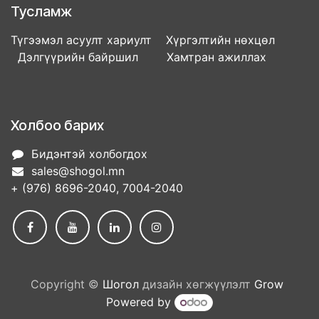
Тусламж
Түгээмэл асуулт хариулт Хүргэлтийн нөхцөл
Дэлгүүрийн байршил Хамтран ажиллах
Холбоо барих
Бидэнтэй холбогдох
sales@shogol.mn
+ (976) 8696-2040, 7004-2040
Copyright ©
Шогол
дизайн хөгжүүлэлт
Grow
Powered by