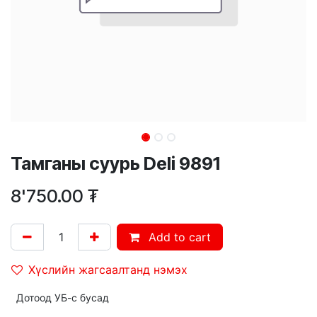
Тамганы суурь Deli 9891
8'750.00
₮
Add to cart
Хүслийн жагсаалтанд нэмэх
Дотоод УБ-с бусад