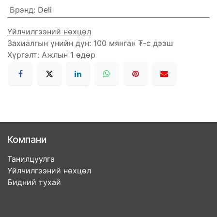
Брэнд
:
Deli
Үйлчилгээний нөхцөл
Захиалгын үнийн дүн: 100 мянган ₮-с дээш
Хүргэлт: Ажлын 1 өдөр
Компани
Танилцуулга
Үйлчилгээний нөхцөл
Бидний тухай