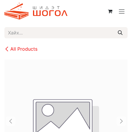
Skip to Content
All Products