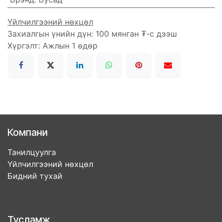
Үйлчилгээний нөхцөл
Захиалгын үнийн дүн: 100 мянган ₮-с дээш
Хүргэлт: Ажлын 1 өдөр
Компани
Танилцуулга
Үйлчилгээний нөхцөл
Бидний тухай
Тусламж