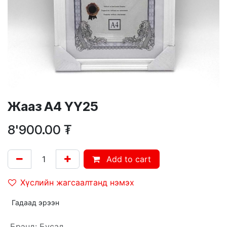
Жааз А4 YY25
8'900.00
₮
Add to cart
Хүслийн жагсаалтанд нэмэх
Гадаад эрээн
Брэнд
:
Бусад