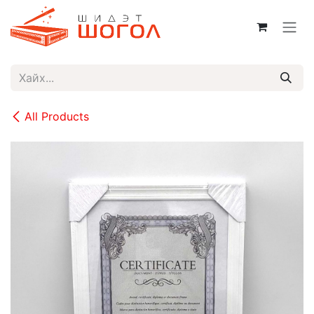
Skip to Content
All Products