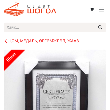
Skip to Content
ЦОМ, МЕДАЛЬ, ӨРГӨМЖЛӨЛ, ЖААЗ
Шинэ