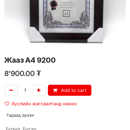
Жааз А4 9200
8'900.00
₮
Add to cart
Хүслийн жагсаалтанд нэмэх
Гадаад эрээн
Брэнд
:
Бусад