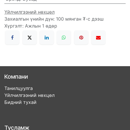
Үйлчилгээний нөхцөл
Захиалгын үнийн дүн: 100 мянган ₮-с дээш
Хүргэлт: Ажлын 1 өдөр
Компани
Танилцуулга
Үйлчилгээний нөхцөл
Бидний тухай
Тусламж