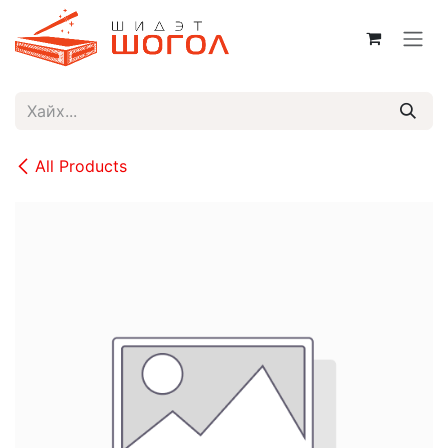
Skip to Content
All Products