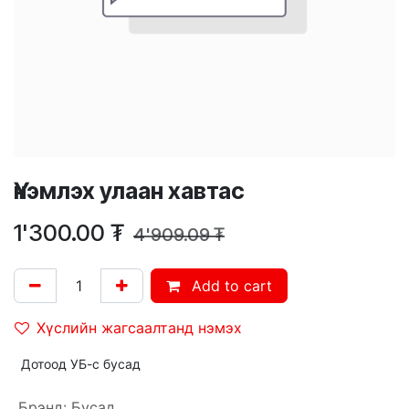
Үнэмлэх улаан хавтас
1'300.00
₮
4'909.09
₮
Add to cart
Хүслийн жагсаалтанд нэмэх
Дотоод УБ-с бусад
Брэнд
:
Бусад