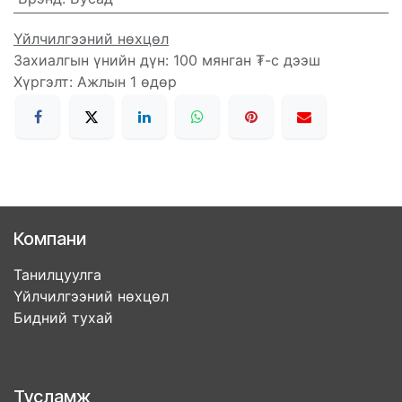
Үйлчилгээний нөхцөл
Захиалгын үнийн дүн: 100 мянган ₮-с дээш
Хүргэлт: Ажлын 1 өдөр
Компани
Танилцуулга
Үйлчилгээний нөхцөл
Бидний тухай
Тусламж