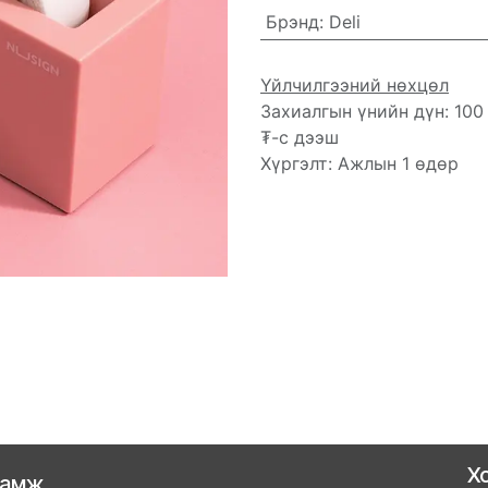
Брэнд
:
Deli
Үйлчилгээний нөхцөл
Захиалгын үнийн дүн: 100
₮-с дээш
Хүргэлт: Ажлын 1 өдөр
Х
ламж