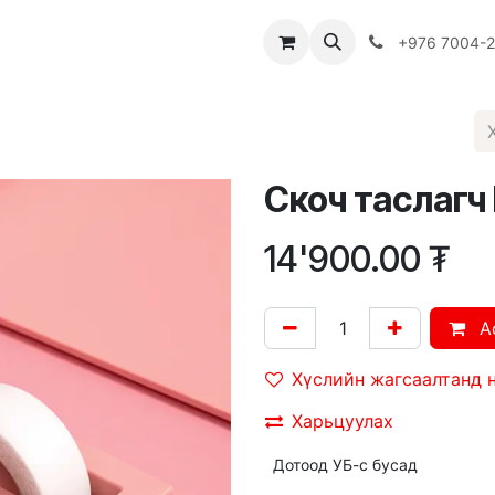
Багш
Багцууд
Хямдрал
♻️ Эко шогол
+976 7004-
Скоч таслагч 
14'900.00
₮
A
Хүслийн жагсаалтанд 
Харьцуулах
Дотоод УБ-с бусад