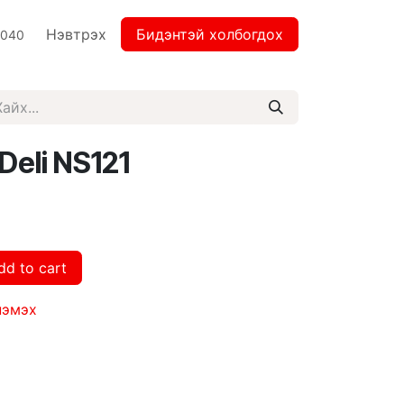
Нэвтрэх
Бидэнтэй холбогдох
2040
Deli NS121
dd to cart
нэмэх