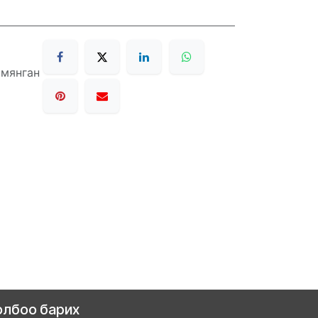
 мянган
олбоо барих