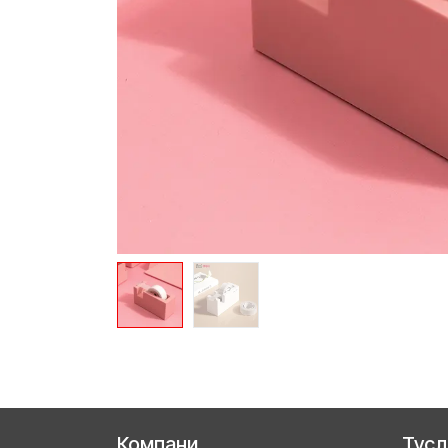
Компани
Тус