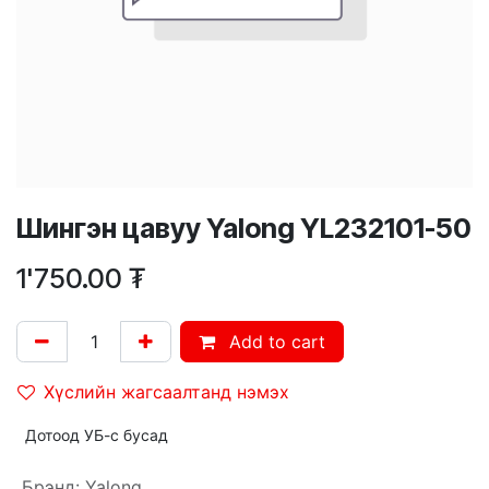
Шингэн цавуу Yalong YL232101-50
1'750.00
₮
Add to cart
Хүслийн жагсаалтанд нэмэх
Дотоод УБ-с бусад
Брэнд
:
Yalong