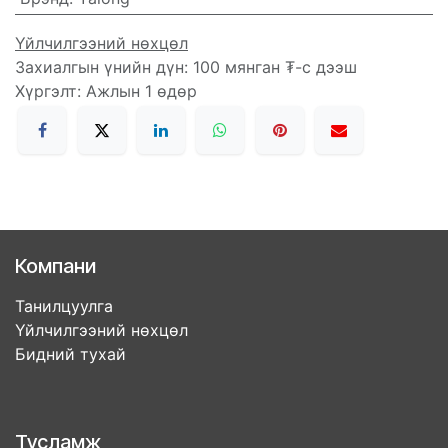
Үйлчилгээний нөхцөл
Захиалгын үнийн дүн: 100 мянган ₮-с дээш
Хүргэлт: Ажлын 1 өдөр
Компани
Танилцуулга
Үйлчилгээний нөхцөл
Бидний тухай
Тусламж