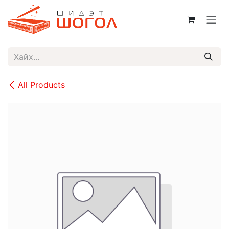
Skip to Content
All Products