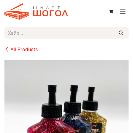
Skip to Content
All Products