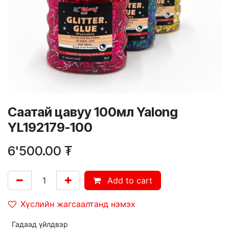
Саатай цавуу 100мл Yalong
YL192179-100
6'500.00
₮
Add to cart
Хүслийн жагсаалтанд нэмэх
Гадаад үйлдвэр