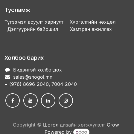
Тусламж
Түгээмэл асуулт хариулт Хүргэлтийн нөхцөл
Дэлгүүрийн байршил Хамтран ажиллах
Холбоо барих
Бидэнтэй холбогдох
sales@shogol.mn
+ (976) 8696-2040, 7004-2040
Copyright ©
Шогол
дизайн хөгжүүлэлт
Grow
Powered by