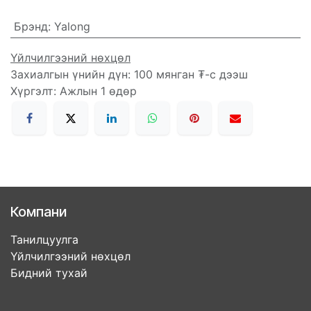
Брэнд
:
Yalong
Үйлчилгээний нөхцөл
Захиалгын үнийн дүн: 100 мянган ₮-с дээш
Хүргэлт: Ажлын 1 өдөр
Компани
Танилцуулга
Үйлчилгээний нөхцөл
Бидний тухай