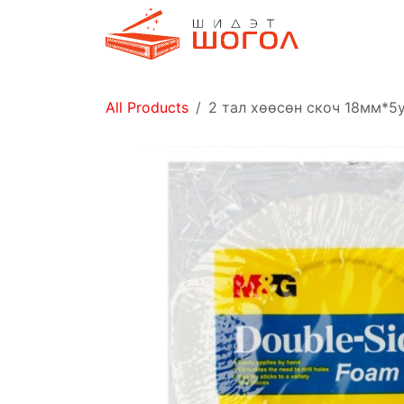
Skip to Content
Дэлгүүр
All Products
2 тал хөөсөн скоч 18мм*5