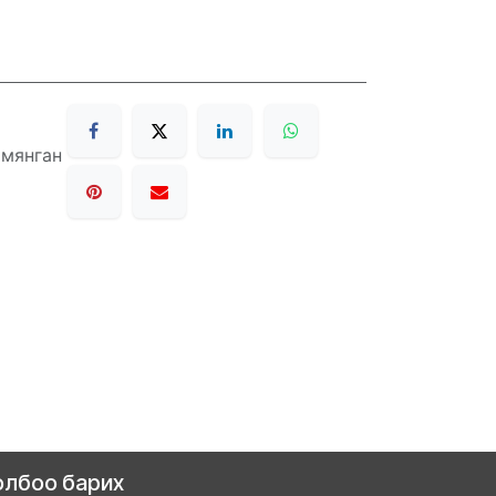
 мянган
олбоо барих