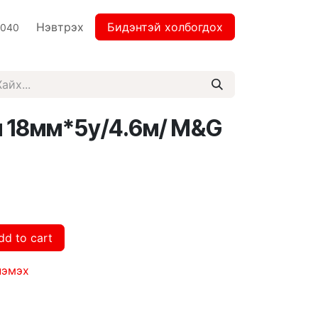
Нэвтрэх
Бидэнтэй холбогдох
2040
коч 18мм*5у/4.6м/ M&G
dd to cart
нэмэх