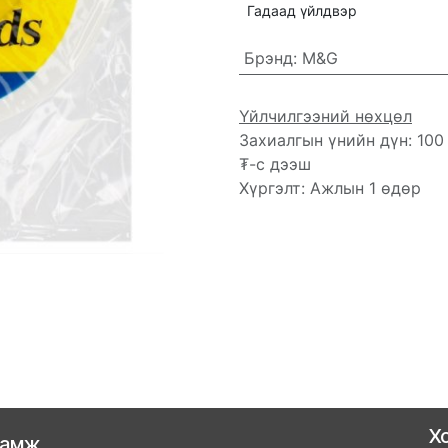
Гадаад үйлдвэр
Брэнд
:
M&G
Үйлчилгээний нөхцөл
Захиалгын үнийн дүн: 100
₮-с дээш
Хүргэлт: Ажлын 1 өдөр
Х
ламж