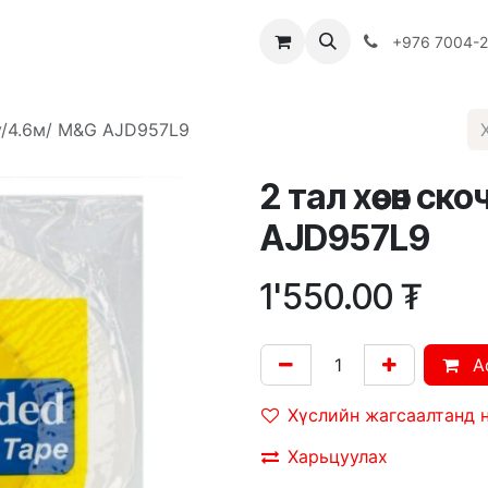
Багш
Багцууд
Хямдрал
♻️ Эко шогол
+976 7004-
у/4.6м/ M&G AJD957L9
2 тал хөөсөн с
AJD957L9
1'550.00
₮
A
Хүслийн жагсаалтанд 
Харьцуулах