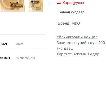
Харьцуулах
Гадаад үйлдвэр
Брэнд
:
M&G
Үйлчилгээний нөхцөл
Захиалгын үнийн дүн: 100
₮-с дээш
Хүргэлт: Ажлын 1 өдөр