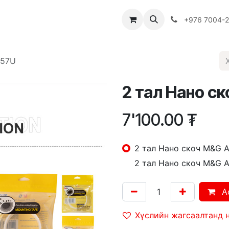
Багш
Багцууд
Хямдрал
♻️ Эко шогол
+976 7004-
 AJD957U
7'100.00
₮
2 тал Нан
2 тал Нан
A
Хүслийн жагсаалтанд 