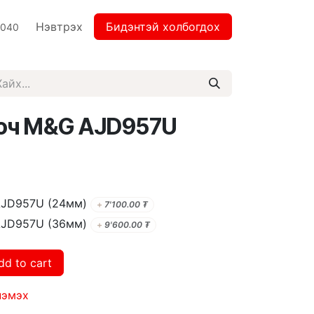
Нэвтрэх
Бидэнтэй холбогдох
2040
2 тал Нано скоч M&G AJD957U
о скоч M&G AJD957U (24мм)
+
7'100.00
₮
о скоч M&G AJD957U (36мм)
+
9'600.00
₮
dd to cart
нэмэх