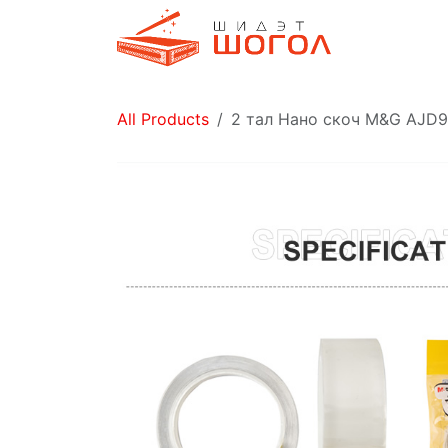
Skip to Content
Дэлгүүр
All Products
2 тал Нано скоч M&G