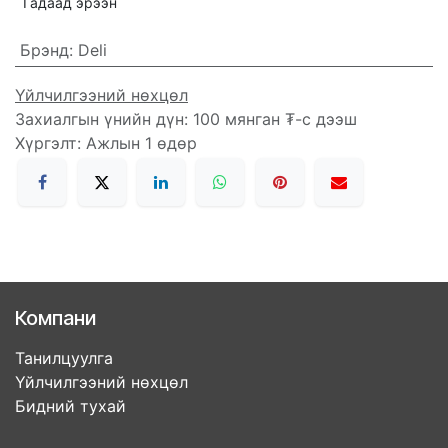
Гадаад эрээн
Брэнд
:
Deli
Үйлчилгээний нөхцөл
Захиалгын үнийн дүн: 100 мянган ₮-с дээш
Хүргэлт: Ажлын 1 өдөр
Компани
Танилцуулга
Үйлчилгээний нөхцөл
Бидний тухай