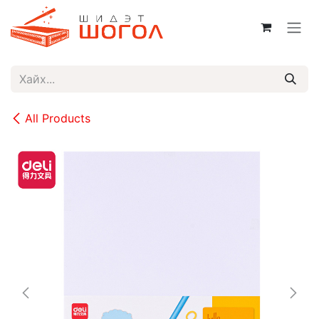
Skip to Content
All Products