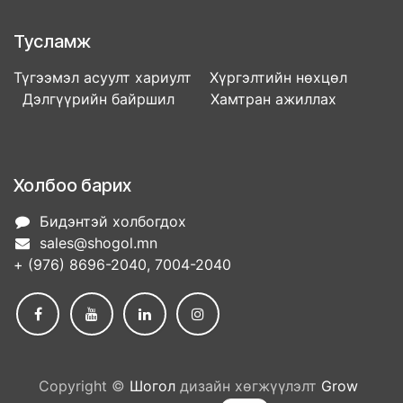
Тусламж
Түгээмэл асуулт хариулт Хүргэлтийн нөхцөл
Дэлгүүрийн байршил Хамтран ажиллах
Холбоо барих
Бидэнтэй холбогдох
sales@shogol.mn
+ (976) 8696-2040, 7004-2040
Copyright ©
Шогол
дизайн хөгжүүлэлт
Grow