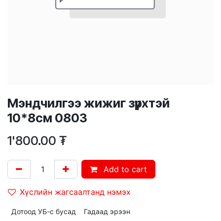
Мэндчилгээ жижиг зүрхтэй
10*8см 0803
1'800.00
₮
Add to cart
Хүслийн жагсаалтанд нэмэх
Дотоод УБ-с бусад
Гадаад эрээн