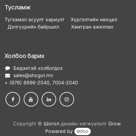
Тусламж
Түгээмэл асуулт хариулт Хүргэлтийн нөхцөл
Дэлгүүрийн байршил Хамтран ажиллах
Холбоо барих
Бидэнтэй холбогдох
sales@shogol.mn
+ (976) 8696-2040, 7004-2040
Copyright ©
Шогол
дизайн хөгжүүлэлт
Grow
Powered by