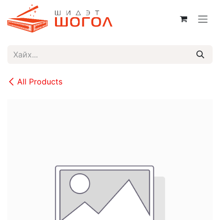
Skip to Content
All Products