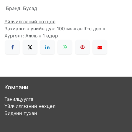
Брэнд
:
Бусад
Үйлчилгээний нөхцөл
Захиалгын үнийн дүн: 100 мянган ₮-с дээш
Хүргэлт: Ажлын 1 өдөр
Компани
Танилцуулга
Үйлчилгээний нөхцөл
Бидний тухай