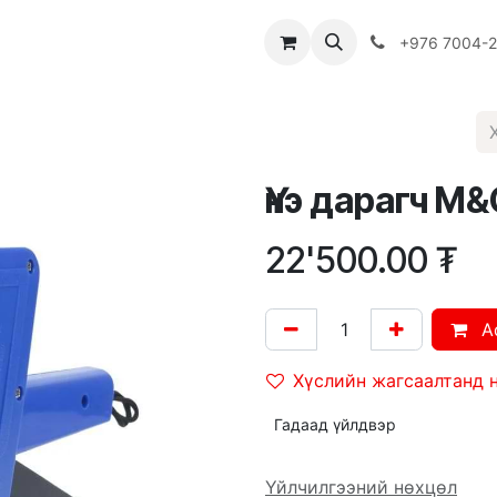
Багш
Багцууд
Хямдрал
♻️ Эко шогол
+976 7004-
Үнэ дарагч M
22'500.00
₮
A
Хүслийн жагсаалтанд 
Гадаад үйлдвэр
Үйлчилгээний нөхцөл