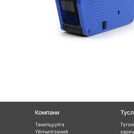
Компани
Тус
Танилцуулга
Түгээ
Үйлчилгээний
хари