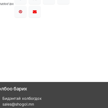
 мянган
олбоо барих
Бидэнтэй холбогдох
sales@shogol.mn