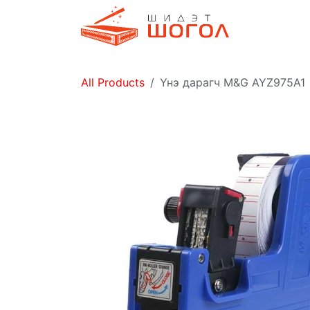
Skip to Content
Дэлгүүр
All Products
Үнэ дарагч M&G AYZ975A1