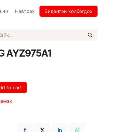
Нэвтрэх
Бидэнтэй холбогдох
2040
&G AYZ975A1
dd to cart
нэмэх