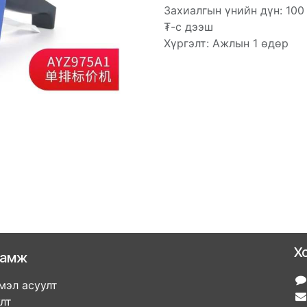
Захиалгын үнийн дүн: 100
₮-с дээш
Хүргэлт: Ажлын 1 өдөр
Х
ламж
мэл асуулт
улт