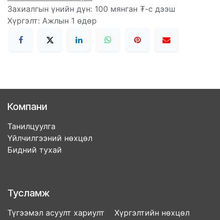
Захиалгын үнийн дүн: 100 мянган ₮-с дээш
Хүргэлт: Ажлын 1 өдөр
Компани
Танилцуулга
Үйлчилгээний нөхцөл
Бидний тухай
Тусламж
Түгээмэл асуулт хариулт Хүргэлтийн нөхцөл