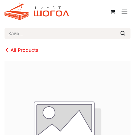
Skip to Content
All Products