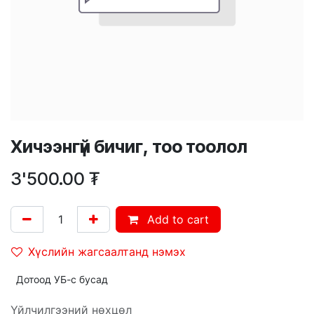
Хичээнгүй бичиг, тоо тоолол
3'500.00
₮
Add to cart
Хүслийн жагсаалтанд нэмэх
Дотоод УБ-с бусад
Үйлчилгээний нөхцөл