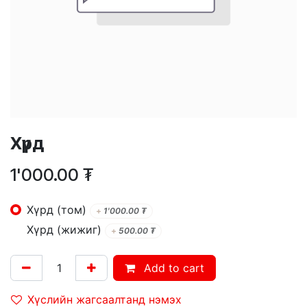
Хүрд
1'000.00
₮
Хүрд (том)
+
1'000.00
₮
Хүрд (жижиг)
+
500.00
₮
Add to cart
Хүслийн жагсаалтанд нэмэх