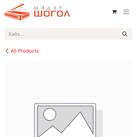
Skip to Content
All Products