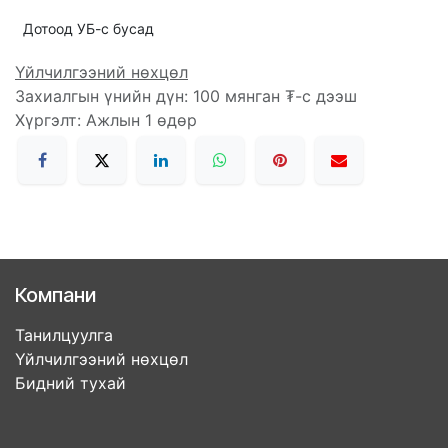
Дотоод УБ-с бусад
Үйлчилгээний нөхцөл
Захиалгын үнийн дүн: 100 мянган ₮-с дээш
Хүргэлт: Ажлын 1 өдөр
Компани
Танилцуулга
Үйлчилгээний нөхцөл
Бидний тухай