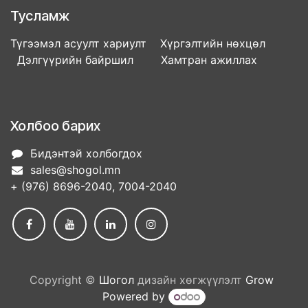
Тусламж
Түгээмэл асуулт хариулт Хүргэлтийн нөхцөл
Дэлгүүрийн байршил Хамтран ажиллах
Холбоо барих
Бидэнтэй холбогдох
sales@shogol.mn
+ (976) 8696-2040, 7004-2040
Copyright ©
Шогол
дизайн хөгжүүлэлт
Grow
Powered by