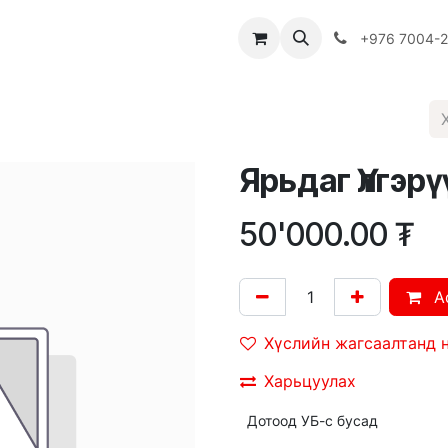
Багш
Багцууд
Хямдрал
♻️ Эко шогол
+976 7004-
Ярьдаг Үлгэрү
50'000.00
₮
A
Хүслийн жагсаалтанд 
Харьцуулах
Дотоод УБ-с бусад