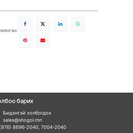
 мянган
олбоо барих
Бидэнтэй холбогдох
sales@shogol.mn
(976) 8696-2040, 7004-2040