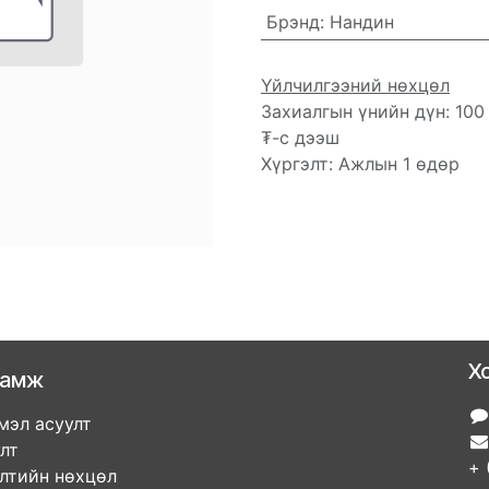
Брэнд
:
Нандин
Үйлчилгээний нөхцөл
Захиалгын үнийн дүн: 100
₮-с дээш
Хүргэлт: Ажлын 1 өдөр
Х
ламж
мэл асуулт
улт
+ 
элтийн нөхцөл