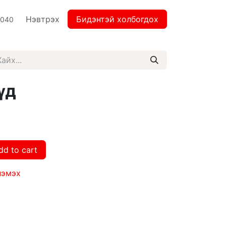
Нэвтрэх
Бидэнтэй холбогдох
2040
үд
dd to cart
нэмэх