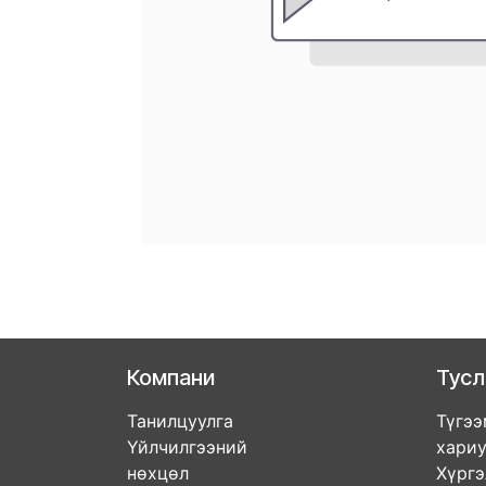
Компани
Тус
Танилцуулга
Түгээ
Үйлчилгээний
хари
нөхцөл
Хүрг