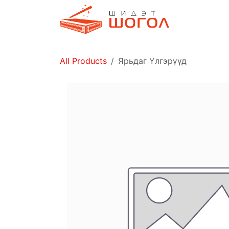
Skip to Content
Дэлгүүр
All Products
Ярьдаг Үлгэрүүд