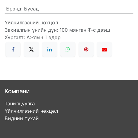
Брэнд
:
Бусад
Үйлчилгээний нөхцөл
Захиалгын үнийн дүн: 100 мянган ₮-с дээш
Хүргэлт: Ажлын 1 өдөр
Компани
Танилцуулга
Үйлчилгээний нөхцөл
Бидний тухай