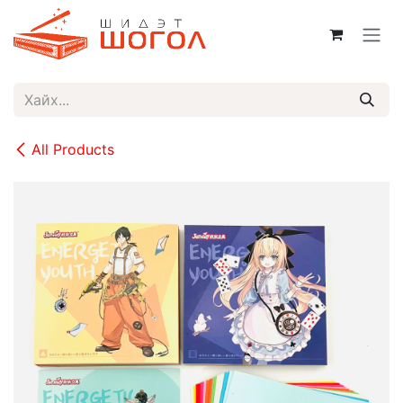
Skip to Content
All Products