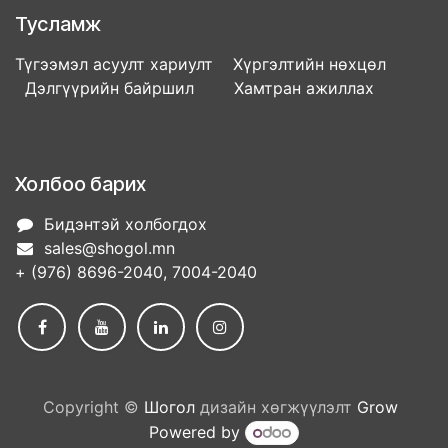
Тусламж
Түгээмэл асуулт хариулт Хүргэлтийн нөхцөл
Дэлгүүрийн байршил Хамтран ажиллах
Холбоо барих
Бидэнтэй холбогдох
sales@shogol.mn
+ (976) 8696-2040, 7004-2040
Copyright ©
Шогол
дизайн хөгжүүлэлт
Grow
Powered by