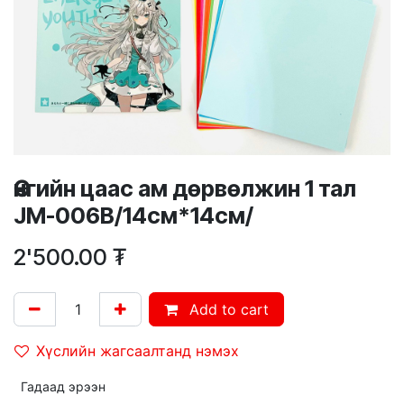
Өнгийн цаас ам дөрвөлжин 1 тал
JM-006B/14см*14см/
2'500.00
₮
Add to cart
Хүслийн жагсаалтанд нэмэх
Гадаад эрээн