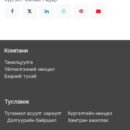
Компани
Танилцуулга
Үйлчилгээний нөхцөл
Бидний тухай
Тусламж
Түгээмэл асуулт хариулт Хүргэлтийн нөхцөл
Дэлгүүрийн байршил Хамтран ажиллах