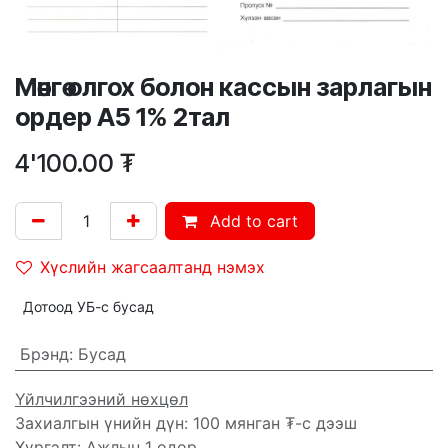
Мөнгө олгох болон кассын зарлагын
ордер А5 1% 2тал
4'100.00
₮
Add to cart
Хүслийн жагсаалтанд нэмэх
Дотоод УБ-с бусад
Брэнд
:
Бусад
Үйлчилгээний нөхцөл
Захиалгын үнийн дүн: 100 мянган ₮-с дээш
Хүргэлт: Ажлын 1 өдөр