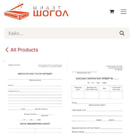
Skip to Content
All Products