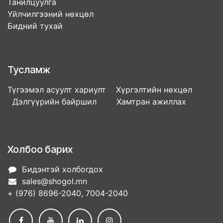
Танилцуулга
Үйлчилгээний нөхцөл
Бидний тухай
Тусламж
Түгээмэл асуулт хариулт Хүргэлтийн нөхцөл
Дэлгүүрийн байршил Хамтран ажиллах
Холбоо барих
Бидэнтэй холбогдох
sales@shogol.mn
+ (976) 8696-2040, 7004-2040