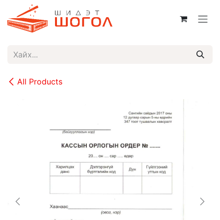
Skip to Content
All Products