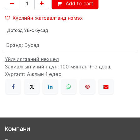
Add to cart
Хүслийн жагсаалтанд нэмэх
Дотоод УБ-с бусад
Брэнд
:
Бусад
Үйлчилгээний нөхцөл
Захиалгын үнийн дүн: 100 мянган ₮-с дээш
Хүргэлт: Ажлын 1 өдөр
Компани