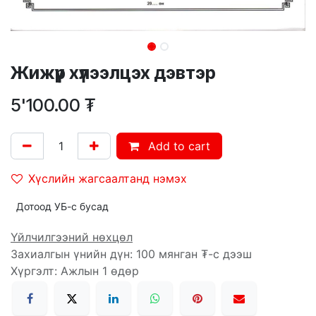
Жижүүр хүлээлцэх дэвтэр
5'100.00
₮
Add to cart
Хүслийн жагсаалтанд нэмэх
Дотоод УБ-с бусад
Үйлчилгээний нөхцөл
Захиалгын үнийн дүн: 100 мянган ₮-с дээш
Хүргэлт: Ажлын 1 өдөр