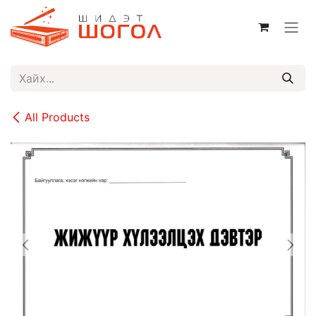
Skip to Content
All Products