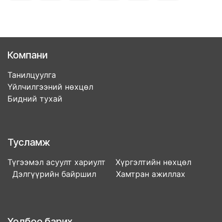
Компани
Танилцуулга
Үйлчилгээний нөхцөл
Бидний тухай
Тусламж
Түгээмэл асуулт хариулт Хүргэлтийн нөхцөл
Дэлгүүрийн байршил Хамтран ажиллах
Холбоо барих