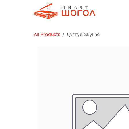
Skip to Content
Дэлгүүр
All Products
Дугтуй Skyline