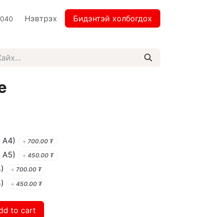
Нэвтрэх
Бидэнтэй холбогдох
2040
e
 А4)
+
700.00
₮
 А5)
+
450.00
₮
)
+
700.00
₮
)
+
450.00
₮
dd to cart