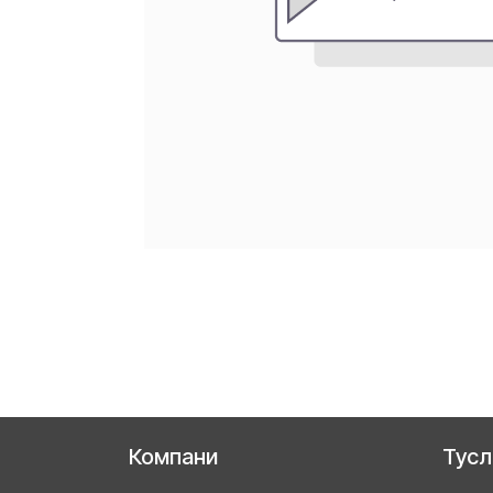
Компани
Тус