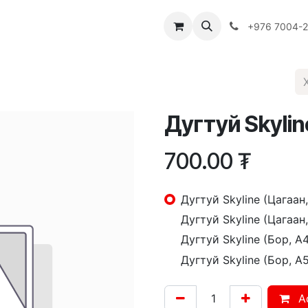
Багш
Багцууд
Хямдрал
♻️ Эко шогол
+976 7004-
Дугтуй Skylin
700.00
₮
Дугтуй Skyline (Цагаан,
Дугтуй Skyline (Цагаан,
Дугтуй Skyline (Бор, А4
Дугтуй Skyline (Бор, А5
A