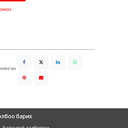
нэмэх
 мянган
олбоо барих
Бидэнтэй холбогдох