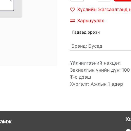
Хүслийн жагсаалтанд 
Харьцуулах
Гадаад эрээн
Брэнд
:
Бусад
Үйлчилгээний нөхцөл
Захиалгын үнийн дүн: 100
₮-с дээш
Хүргэлт: Ажлын 1 өдөр
Х
ламж