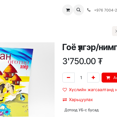
Багш
Багцууд
Хямдрал
♻️ Эко шогол
+976 7004-
Гоё үлгэр/ним
3'750.00
₮
A
Хүслийн жагсаалтанд 
Харьцуулах
Дотоод УБ-с бусад