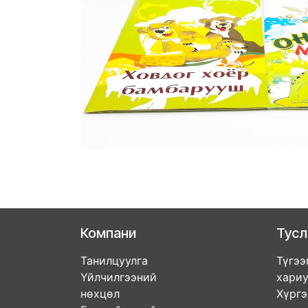
Компани
Тус
Танилцуулга
Түгээ
Үйлчилгээний
хари
нөхцөл
Хүрг