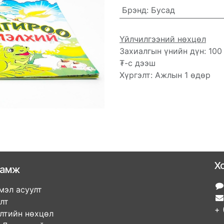
Брэнд
:
Бусад
Үйлчилгээний нөхцөл
Захиалгын үнийн дүн: 100
₮-с дээш
Хүргэлт: Ажлын 1 өдөр
Х
ламж
мэл асуулт
улт
+ 
элтийн нөхцөл