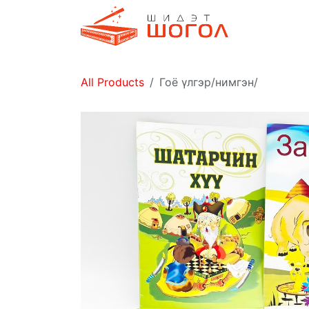
Skip to Content
Дэлгүүр
All Products
Гоё үлгэр/нимгэн/