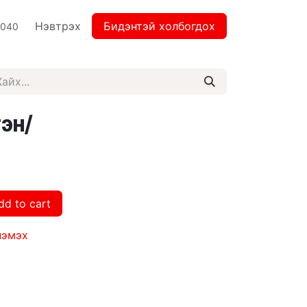
Нэвтрэх
Бидэнтэй холбогдох
2040
гэн/
dd to cart
нэмэх