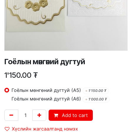
Гоёлын мөнгөний дугтуй
1'150.00
₮
Гоёлын мөнгөний дугтуй (А5)
+
1'150.00
₮
Гоёлын мөнгөний дугтуй (А6)
+
1'000.00
₮
Add to cart
Хүслийн жагсаалтанд нэмэх