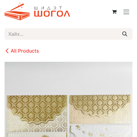
Skip to Content
All Products