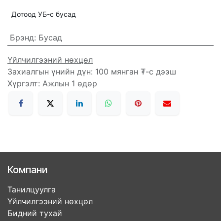
Дотоод УБ-с бусад
Брэнд
:
Бусад
Үйлчилгээний нөхцөл
Захиалгын үнийн дүн: 100 мянган ₮-с дээш
Хүргэлт: Ажлын 1 өдөр
Компани
Танилцуулга
Үйлчилгээний нөхцөл
Бидний тухай