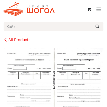
Skip to Content
All Products