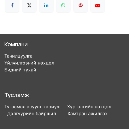
Компани
Танилцуулга
Үйлчилгээний нөхцөл
Бидний тухай
Тусламж
Түгээмэл асуулт хариулт Хүргэлтийн нөхцөл
Дэлгүүрийн байршил Хамтран ажиллах