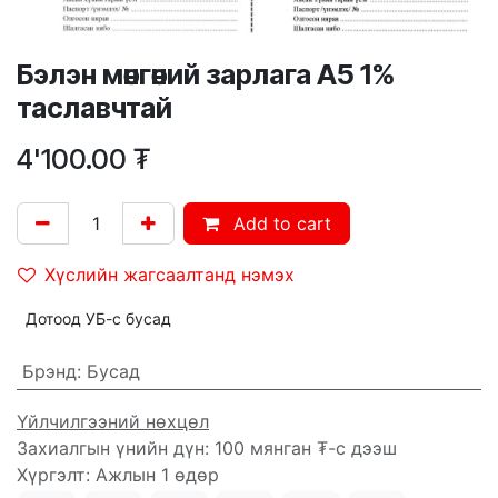
Бэлэн мөнгөний зарлага А5 1%
таславчтай
4'100.00
₮
Add to cart
Хүслийн жагсаалтанд нэмэх
Дотоод УБ-с бусад
Брэнд
:
Бусад
Үйлчилгээний нөхцөл
Захиалгын үнийн дүн: 100 мянган ₮-с дээш
Хүргэлт: Ажлын 1 өдөр