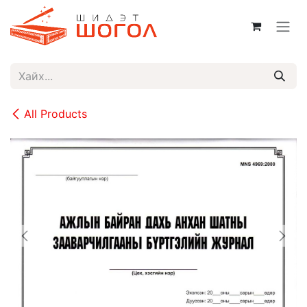
Skip to Content
All Products