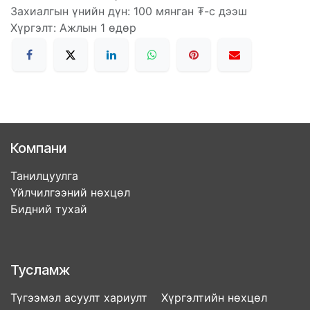
Захиалгын үнийн дүн: 100 мянган ₮-с дээш
Хүргэлт: Ажлын 1 өдөр
Компани
Танилцуулга
Үйлчилгээний нөхцөл
Бидний тухай
Тусламж
Түгээмэл асуулт хариулт Хүргэлтийн нөхцөл