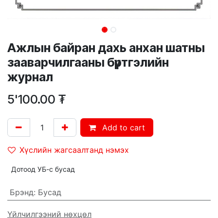
Ажлын байран дахь анхан шатны
зааварчилгааны бүртгэлийн
журнал
5'100.00
₮
Add to cart
Хүслийн жагсаалтанд нэмэх
Дотоод УБ-с бусад
Брэнд
:
Бусад
Үйлчилгээний нөхцөл