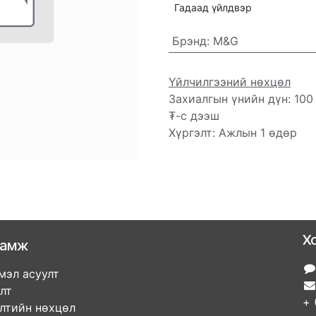
Гадаад үйлдвэр
Брэнд
:
M&G
Үйлчилгээний нөхцөл
Захиалгын үнийн дүн: 100
₮-с дээш
Хүргэлт: Ажлын 1 өдөр
Х
ламж
мэл асуулт
улт
+ 
элтийн нөхцөл