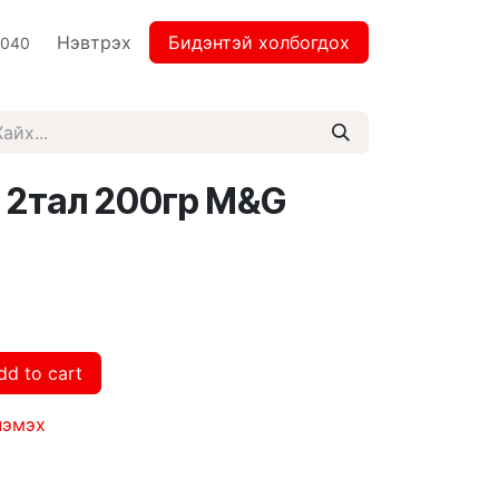
Нэвтрэх
Бидэнтэй холбогдох
2040
 2тал 200гр M&G
dd to cart
нэмэх