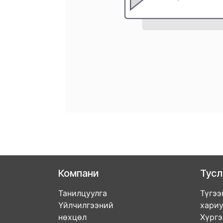
Компани
Тус
Танилцуулга
Түгээ
Үйлчилгээний
хари
нөхцөл
Хүрг