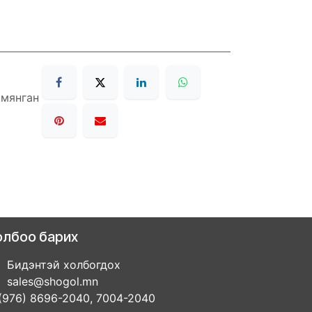
 мянган
олбоо барих
Бидэнтэй холбогдох
sales@shogol.mn
(976) 8696-2040, 7004-2040