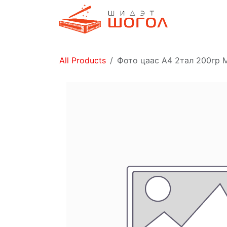
Skip to Content
Дэлгүүр
All Products
Фото цаас A4 2тал 200гр