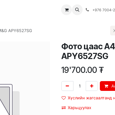
Багш
Багцууд
Хямдрал
♻️ Эко шогол
+976 7004-
 M&G APY6527SG
Фото цаас A4
APY6527SG
19'700.00
₮
A
Хүслийн жагсаалтанд 
Харьцуулах