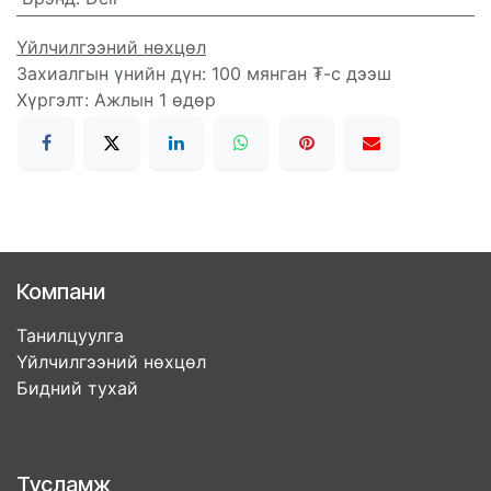
Үйлчилгээний нөхцөл
Захиалгын үнийн дүн: 100 мянган ₮-с дээш
Хүргэлт: Ажлын 1 өдөр
Компани
Танилцуулга
Үйлчилгээний нөхцөл
Бидний тухай
Тусламж