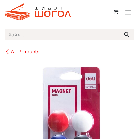
Skip to Content
All Products