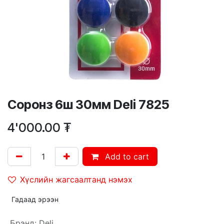
Соронз 6ш 30мм Deli 7825
4'000.00
₮
Add to cart
Хүслийн жагсаалтанд нэмэх
Гадаад эрээн
Брэнд
:
Deli