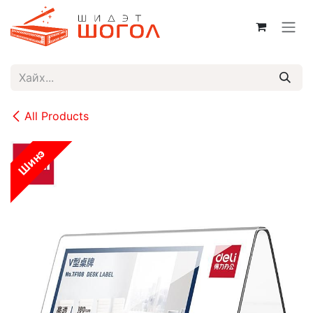
Skip to Content
All Products
Шинэ