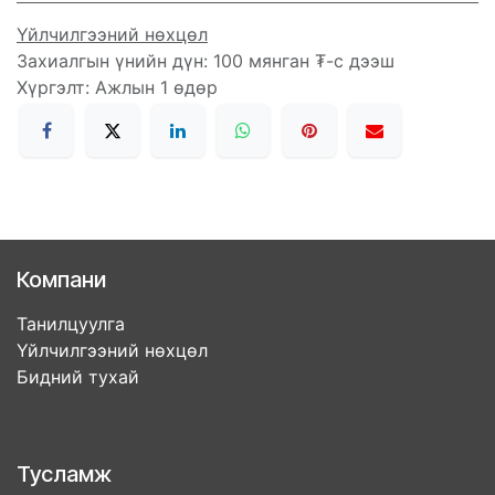
Үйлчилгээний нөхцөл
Захиалгын үнийн дүн: 100 мянган ₮-с дээш
Хүргэлт: Ажлын 1 өдөр
Компани
Танилцуулга
Үйлчилгээний нөхцөл
Бидний тухай
Тусламж