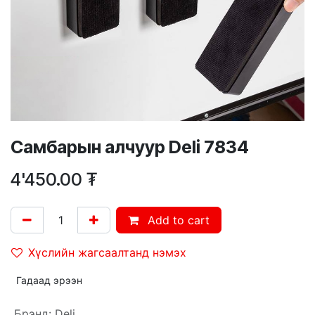
Самбарын алчуур Deli 7834
4'450.00
₮
Add to cart
Хүслийн жагсаалтанд нэмэх
Гадаад эрээн
Брэнд
:
Deli