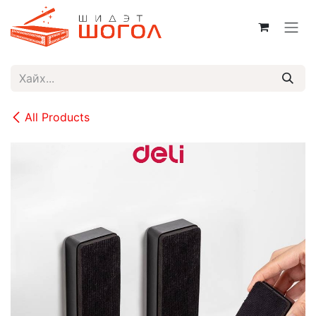
Skip to Content
All Products