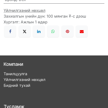
Үйлчилгээний нөхцөл
Захиалгын үнийн дүн: 100 мянган ₮-с дээш
Хүргэлт: Ажлын 1 өдөр
Компани
Танилцуулга
Үйлчилгээний нөхцөл
Бидний тухай
Тусламж