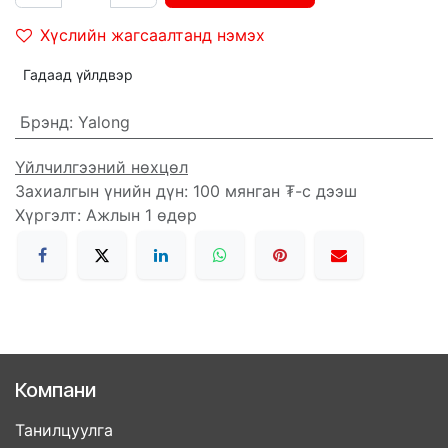
Хүслийн жагсаалтанд нэмэх
Гадаад үйлдвэр
Брэнд
:
Yalong
Үйлчилгээний нөхцөл
Захиалгын үнийн дүн: 100 мянган ₮-с дээш
Хүргэлт: Ажлын 1 өдөр
Компани
Танилцуулга