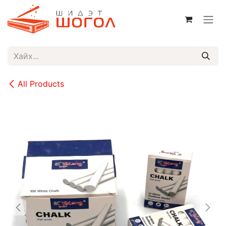
Skip to Content
All Products