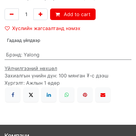
Add to cart
Хүслийн жагсаалтанд нэмэх
Гадаад үйлдвэр
Брэнд
:
Yalong
Үйлчилгээний нөхцөл
Захиалгын үнийн дүн: 100 мянган ₮-с дээш
Хүргэлт: Ажлын 1 өдөр
Компани