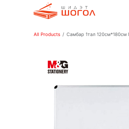
Skip to Content
Дэлгүүр
All Products
Самбар 1тал 120см*180с