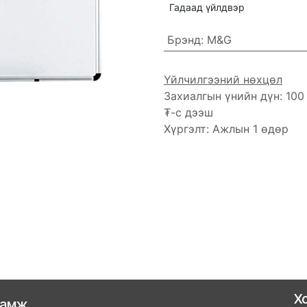
Гадаад үйлдвэр
Брэнд
:
M&G
Үйлчилгээний нөхцөл
Захиалгын үнийн дүн: 100
₮-с дээш
Хүргэлт: Ажлын 1 өдөр
Х
ламж