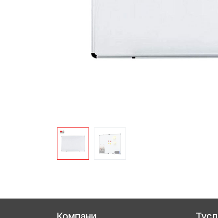
Компани
Тус