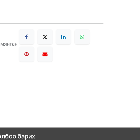
 мянган
олбоо барих