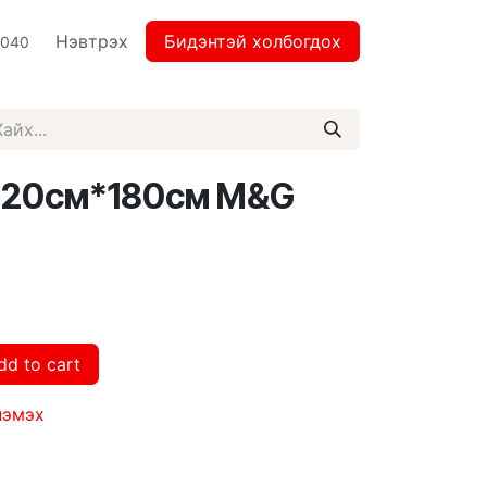
Нэвтрэх
Бидэнтэй холбогдох
2040
 120см*180см M&G
dd to cart
нэмэх