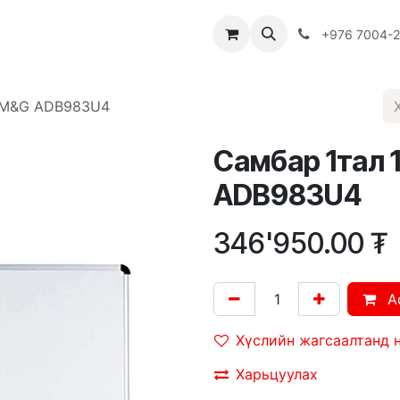
Багш
Багцууд
Хямдрал
♻️ Эко шогол
+976 7004-
м M&G ADB983U4
Самбар 1тал
ADB983U4
346'950.00
₮
A
Хүслийн жагсаалтанд 
Харьцуулах