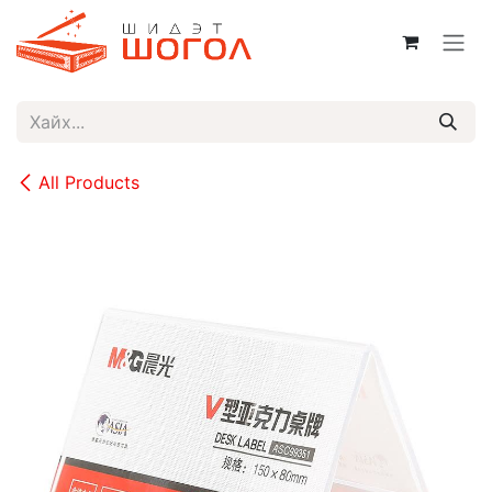
Skip to Content
All Products