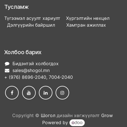
Тусламж
Түгээмэл асуулт хариулт Хүргэлтийн нөхцөл
Дэлгүүрийн байршил Хамтран ажиллах
Холбоо барих
Бидэнтэй холбогдох
sales@shogol.mn
+ (976) 8696-2040, 7004-2040
Copyright ©
Шогол
дизайн хөгжүүлэлт
Grow
Powered by