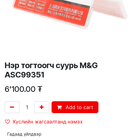
Нэр тогтоогч суурь M&G
ASC99351
6'100.00
₮
Add to cart
Хүслийн жагсаалтанд нэмэх
Гадаад үйлдвэр