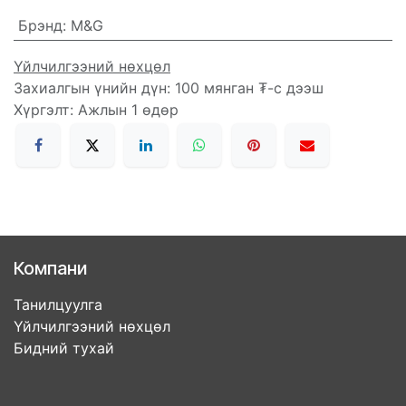
Брэнд
:
M&G
Үйлчилгээний нөхцөл
Захиалгын үнийн дүн: 100 мянган ₮-с дээш
Хүргэлт: Ажлын 1 өдөр
Компани
Танилцуулга
Үйлчилгээний нөхцөл
Бидний тухай