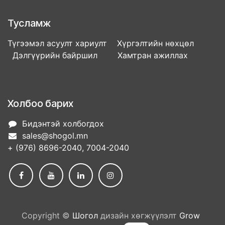
Тусламж
Түгээмэл асуулт хариулт Хүргэлтийн нөхцөл
Дэлгүүрийн байршил Хамтран ажиллах
Холбоо барих
Бидэнтэй холбогдох
sales@shogol.mn
+ (976) 8696-2040, 7004-2040
Copyright ©
Шогол
дизайн хөгжүүлэлт
Grow