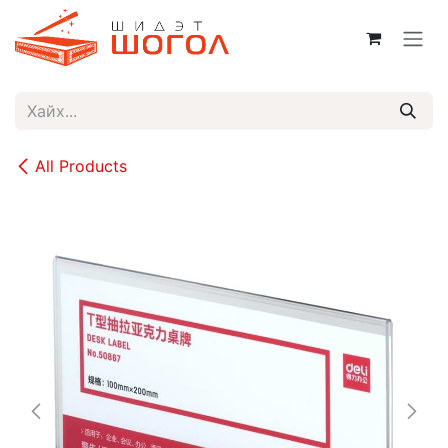
Skip to Content
All Products