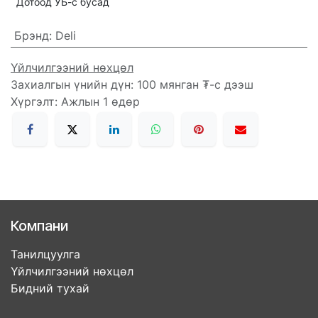
Дотоод УБ-с бусад
Брэнд
:
Deli
Үйлчилгээний нөхцөл
Захиалгын үнийн дүн: 100 мянган ₮-с дээш
Хүргэлт: Ажлын 1 өдөр
Компани
Танилцуулга
Үйлчилгээний нөхцөл
Бидний тухай