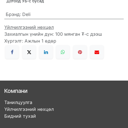
Дотоод УБ-с бусад
Брэнд
:
Deli
Үйлчилгээний нөхцөл
Захиалгын үнийн дүн: 100 мянган ₮-с дээш
Хүргэлт: Ажлын 1 өдөр
Компани
Танилцуулга
Үйлчилгээний нөхцөл
Бидний тухай