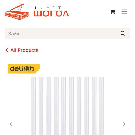
Skip to Content
All Products