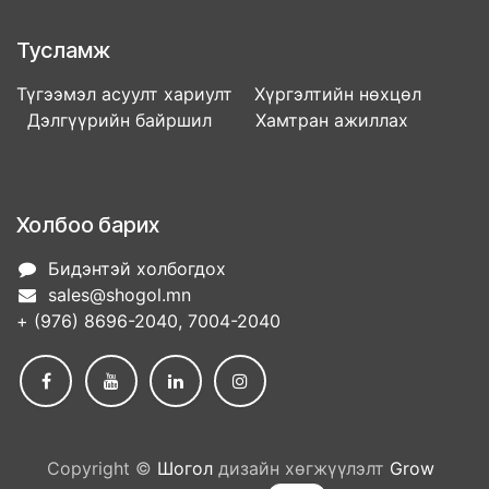
Тусламж
Түгээмэл асуулт хариулт Хүргэлтийн нөхцөл
Дэлгүүрийн байршил Хамтран ажиллах
Холбоо барих
Бидэнтэй холбогдох
sales@shogol.mn
+ (976) 8696-2040, 7004-2040
Copyright ©
Шогол
дизайн хөгжүүлэлт
Grow