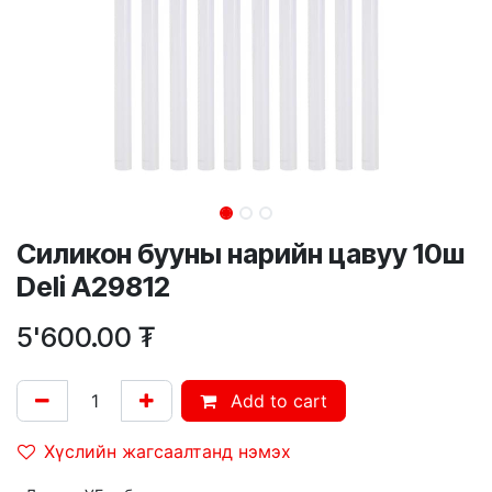
Силикон бууны нарийн цавуу 10ш
Deli A29812
5'600.00
₮
Add to cart
Хүслийн жагсаалтанд нэмэх