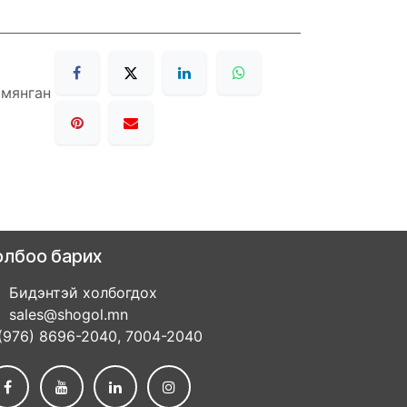
 мянган
олбоо барих
Бидэнтэй холбогдох
sales@shogol.mn
(976) 8696-2040, 7004-2040