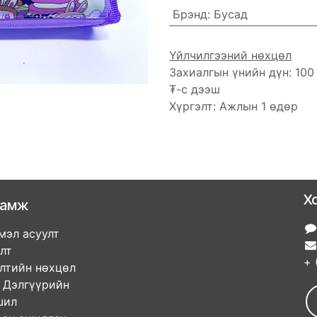
Брэнд
:
Бусад
Үйлчилгээний нөхцөл
Захиалгын үнийн дүн: 100
₮-с дээш
Хүргэлт: Ажлын 1 өдөр
Х
ламж
мэл асуулт
улт
+ 
элтийн нөхцөл
гүүрийн
ршил