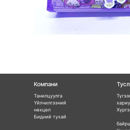
Компани
Тус
Танилцуулга
Түгээ
Үйлчилгээний
хари
нөхцөл
Хүрг
Бидний тухай
Дэл
бай