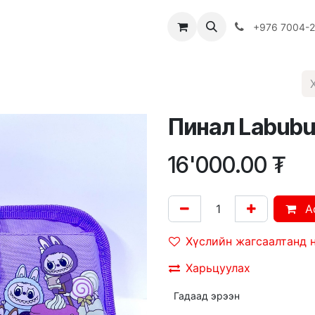
Багш
Багцууд
Хямдрал
♻️ Эко шогол
+976 7004-
Пинал Labubu
16'000.00
₮
A
Хүслийн жагсаалтанд 
Харьцуулах
Гадаад эрээн