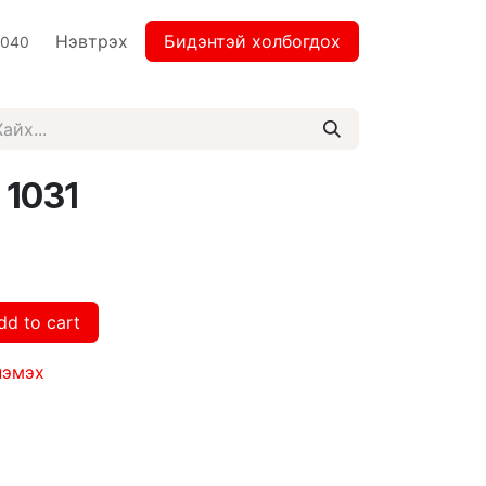
Нэвтрэх
Бидэнтэй холбогдох
2040
 1031
dd to cart
нэмэх