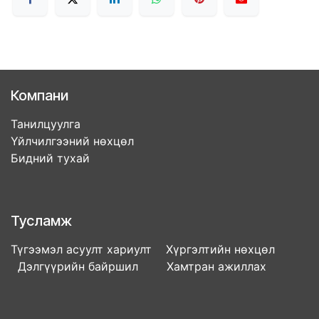
Компани
Танилцуулга
Үйлчилгээний нөхцөл
Бидний тухай
Тусламж
Түгээмэл асуулт хариулт Хүргэлтийн нөхцөл
Дэлгүүрийн байршил Хамтран ажиллах