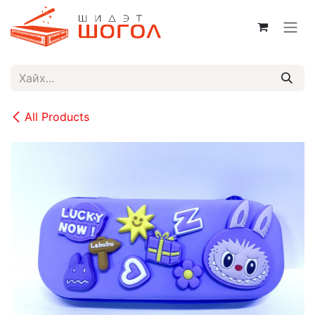
Skip to Content
All Products