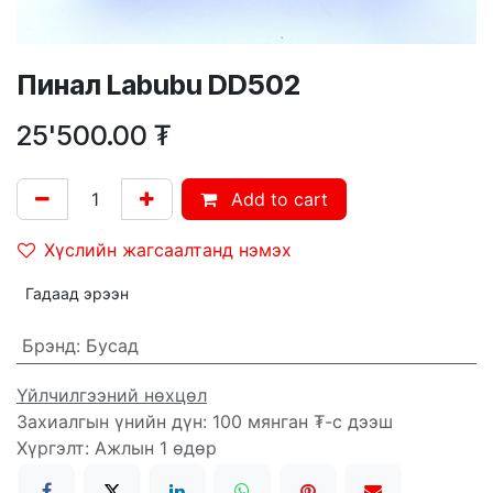
Пинал Labubu DD502
25'500.00
₮
Add to cart
Хүслийн жагсаалтанд нэмэх
Гадаад эрээн
Брэнд
:
Бусад
Үйлчилгээний нөхцөл
Захиалгын үнийн дүн: 100 мянган ₮-с дээш
Хүргэлт: Ажлын 1 өдөр