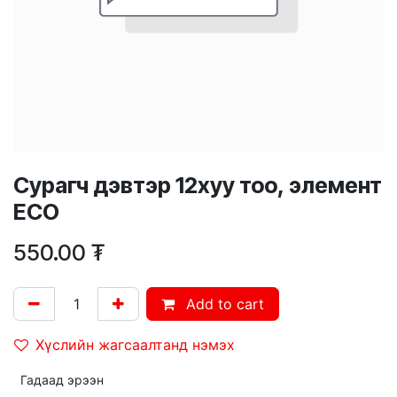
Сурагч дэвтэр 12хуу тоо, элемент
ECO
550.00
₮
Add to cart
Хүслийн жагсаалтанд нэмэх
Гадаад эрээн