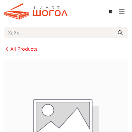
Skip to Content
All Products