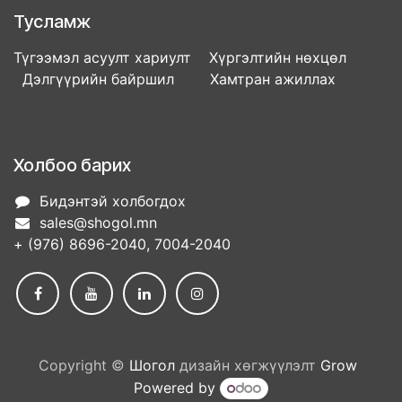
Тусламж
Түгээмэл асуулт хариулт Хүргэлтийн нөхцөл
Дэлгүүрийн байршил Хамтран ажиллах
Холбоо барих
Бидэнтэй холбогдох
sales@shogol.mn
+ (976) 8696-2040, 7004-2040
Copyright ©
Шогол
дизайн хөгжүүлэлт
Grow
Powered by