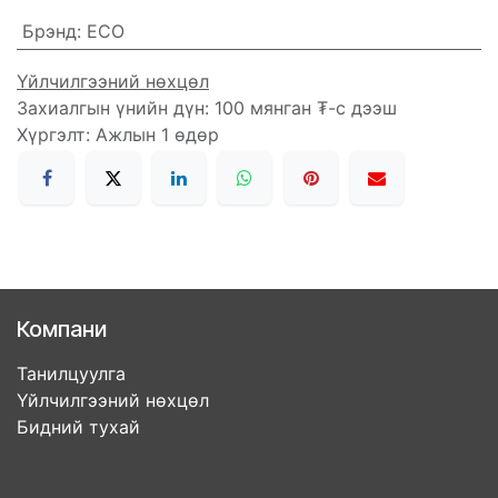
Брэнд
:
ECO
Үйлчилгээний нөхцөл
Захиалгын үнийн дүн: 100 мянган ₮-с дээш
Хүргэлт: Ажлын 1 өдөр
Компани
Танилцуулга
Үйлчилгээний нөхцөл
Бидний тухай